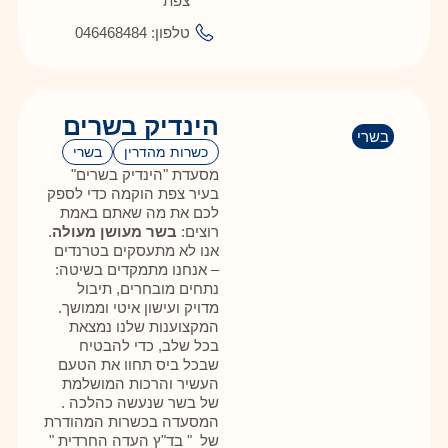
צפת
טלפון: 046468484
הינדיק בשרים
בשרי
כשרות מהדרין
בשרי
מסעדת "הינדיק בשרים"
בעיר צפת הוקמה כדי לספק
לכם את מה שאתם באמת
רוצים:
בשר מעושן מעולה
.
אנו לא מתעסקים בטרנדים
– אנחנו מתמקדים בשיטה:
נתחים מובחרים, תיבול
מדויק ועישון איטי וממושך.
המקצוענות שלנו נמצאת
בכל שלב, כדי להבטיח
שבכל ביס תחוו את הטעם
העשיר והרכות המושלמת
של בשר שנעשה כהלכה .
המסעדה בכשרות המהודרת
של " בד"ץ העדה החרדית "