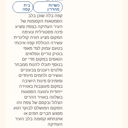
כשרות
בית
מהדרין
קפה
קפה בלה שוכן בלב
הסמטאות הקסומות של
העיר העתיקה בצפת ומציע
פינה פסטורלית ונעימה
המקום מציע חוויה קולינרית
עשירה הכוללת קפה איכותי
בטעם עמוק לצד מאפי
בוטיק טריים ונפלאים
הנאפים במקום מדי יום
בנוסף תוכלו להנות ממבחר
סלטים רעננים צבעוניים
ועשירים ולחמים מיוחדים
ומזמינים פינות הישיבה
במקום מעוצבות באווירה
ייחודית ורגועה הספוגות
בשלווה באוויר ההרים
הצלול ובקסם של צפת זהו
המקום המושלם לבוקר רגוע
מפגש חברים חמים או
אתנחתא קסומה בלב העיר
העתיקה