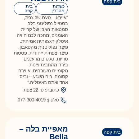
בית קפה
כשרות
בית
מהדרין
קפה
"אוירא – טעם של צפת,
בסטייל נפוליטני בלב
סמטאות האבן של קריית
האומנים, מחכה לכם חוויה
איטלקית-צפתית אמיתית.
פיצה נפוליטנית מהטאבון,
פיצה צפתית ייחודית, פסטות
טריות, סלטים מרעננים,
בירה מהחבית ויינות
מקומיים משובחים. אווירה
קסומה, ריח משגע – וביס
אחד ואתם באיטליה."
כתובת: טו 22 צפת
טלפון: 077-300-4019
מאפיית בלה –
בית קפה
Bella