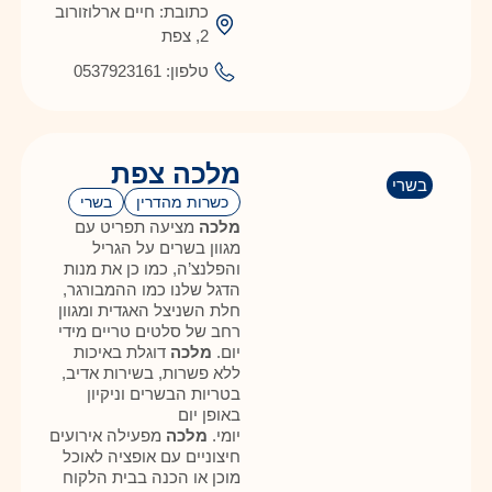
כתובת: חיים ארלוזורוב
2, צפת
טלפון: 0537923161
מלכה צפת
בשרי
כשרות מהדרין
בשרי
מלכה
מציעה תפריט עם
מגוון בשרים על הגריל
והפלנצ’ה, כמו כן את מנות
הדגל שלנו כמו ההמבורגר,
חלת השניצל האגדית ומגוון
רחב של סלטים טריים מידי
יום.
מלכה
דוגלת באיכות
ללא פשרות, בשירות אדיב,
בטריות הבשרים וניקיון
באופן יום
יומי.
מלכה
מפעילה אירועים
חיצוניים עם אופציה לאוכל
מוכן או הכנה בבית הלקוח