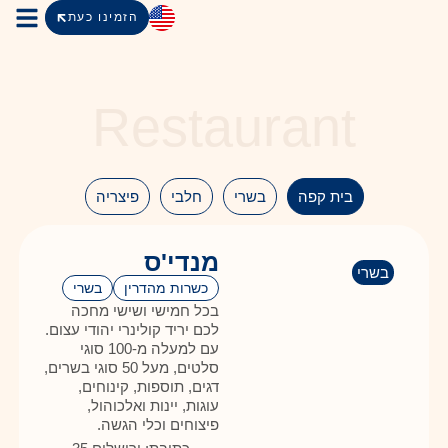
הזמינו כעת
הצימרי
שירות
מידע למ
Restaurant
בית קפה
בשרי
חלבי
פיצריה
מנדי'ס
בשרי
כשרות מהדרין
בשרי
בכל חמישי ושישי מחכה
לכם יריד קולינרי יהודי עצום.
עם למעלה מ-100 סוגי
סלטים, מעל 50 סוגי בשרים,
דגים, תוספות, קינוחים,
עוגות, יינות ואלכוהול,
פיצוחים וכלי הגשה.