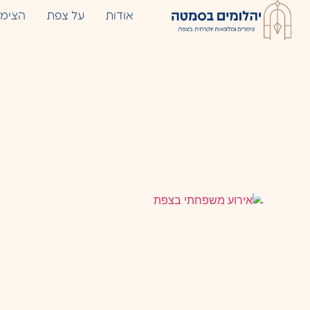
אודות
על צפת
הצימר